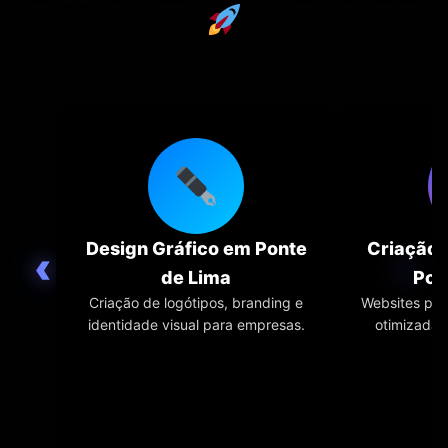
Design Gráfico em Ponte
Criação 
‹
›
de Lima
Pon
Criação de logótipos, branding e
Websites profi
identidade visual para empresas.
otimizadas 