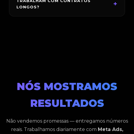
TRABALHAM COM CONTRATOS
+
completa com analytics e tracking avançado.
LONGOS?
O compromisso mínimo é de 6 meses. É o tempo
necessário para estruturar, testar, otimizar e escalar
com dados reais.
NÓS MOSTRAMOS
RESULTADOS
Não vendemos promessas — entregamos números
reais. Trabalhamos diariamente com
Meta Ads,