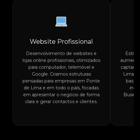
Website Profissional
Pr
Desenvolvimento de websites e
Estrut
lojas online profissionais, otimizados
aumentar
para computador, telemóvel e
captar n
Google. Criamos estruturas
Lima e 
pensadas para empresas em Ponte
base, 
de Lima e em todo o país, focadas
inte
em apresentar o negócio de forma
Busines
clara e gerar contactos e clientes.