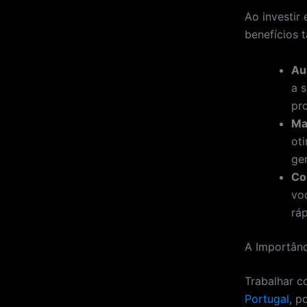
Ao investir
benefícios 
Au
a 
pro
Ma
ot
ger
Co
vo
rá
A Importânc
Trabalhar c
Portugal
, p