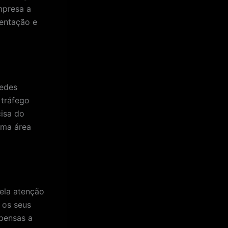
mpresa a
mentação e
redes
 tráfego
cisa do
uma área
ela atenção
 os seus
pensas a