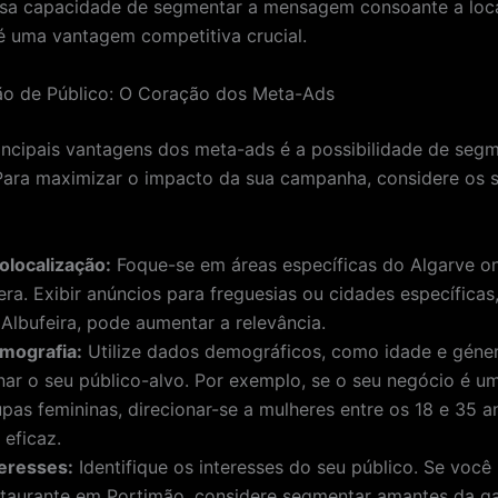
ssa capacidade de segmentar a mensagem consoante a loc
é uma vantagem competitiva crucial.
o de Público: O Coração dos Meta-Ads
ncipais vantagens dos meta-ads é a possibilidade de seg
Para maximizar o impacto da sua campanha, considere os 
olocalização:
Foque-se em áreas específicas do Algarve o
era. Exibir anúncios para freguesias ou cidades específica
 Albufeira, pode aumentar a relevância.
mografia:
Utilize dados demográficos, como idade e géner
inar o seu público-alvo. Por exemplo, se o seu negócio é um
upas femininas, direcionar-se a mulheres entre os 18 e 35 
 eficaz.
teresses:
Identifique os interesses do seu público. Se você
staurante em Portimão, considere segmentar amantes da g