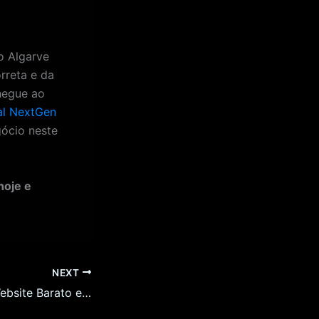
o Algarve
rreta e da
hegue ao
al NextGen
ócio neste
hoje e
NEXT
Como Criar um Website Barato em Viana do Castelo: O Seu Guia Definitivo para 2026