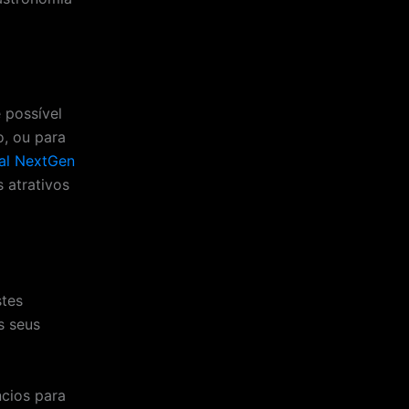
 possível
o, ou para
tal NextGen
 atrativos
tes
s seus
ncios para