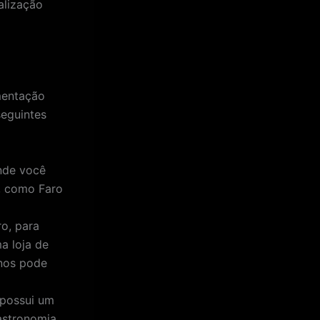
alização
mentação
seguintes
nde você
s, como Faro
o, para
a loja de
anos pode
 possui um
astronomia