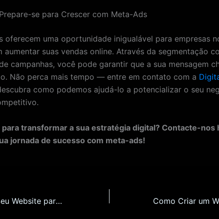
 Prepare-se para Crescer com Meta-Ads
 oferecem uma oportunidade inigualável para empresas n
 aumentar suas vendas online. Através da segmentação co
 de campanhas, você pode garantir que a sua mensagem c
rto. Não perca mais tempo — entre em contato com a
Digit
escubra como podemos ajudá-lo a potencializar o seu neg
mpetitivo.
 para transformar a sua estratégia digital? Contacte-nos 
ua jornada de sucesso com meta-ads!
Como Otimizar Seu Website para SEO em Ponte de Lima: Guia Completo para 2026