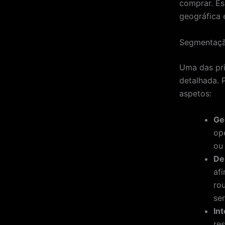
comprar. E
geográfica 
Segmentaçã
Uma das pri
detalhada. 
aspetos:
Ge
op
ou
De
af
ro
ser
In
re