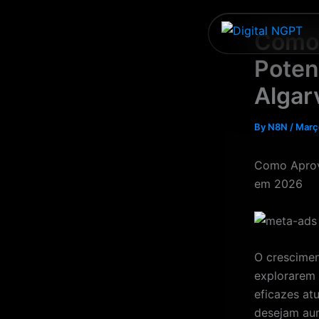
Skip
to
Como 
content
Poten
Algar
By
N8N
/
Març
Como Aprove
em 2026
O crescimen
explorarem 
eficazes at
desejam aum