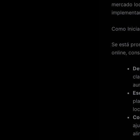
mercado loc
implementar
Como Inici
Se está pro
online, con
De
cl
au
Es
pl
loc
Co
aj
al