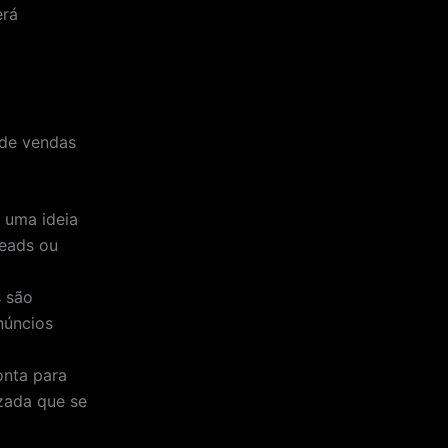
erá
 de vendas
 uma ideia
leads ou
 são
núncios
onta para
zada que se