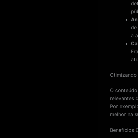
de
púb
An
de
a 
Ca
Fr
atr
Otimizando
O conteúdo 
relevantes 
Por exemplo
melhor na s
Benefícios 