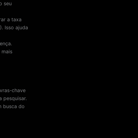
o seu
rar a taxa
. Isso ajuda
ença.
 mais
avras-chave
a pesquisar.
em busca do