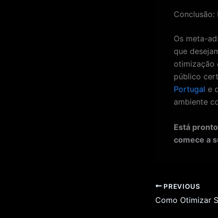
Conclusão:
Os meta-ads
que desejam
otimização
público ce
Portugal
e d
ambiente co
Está pronto
comece a s
PREVIOUS