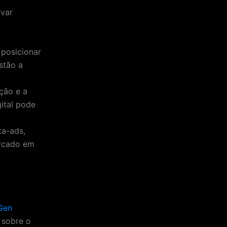
rvar
posicionar
stão a
ão e a
ital pode
ta-ads,
ercado em
Gen
 sobre o