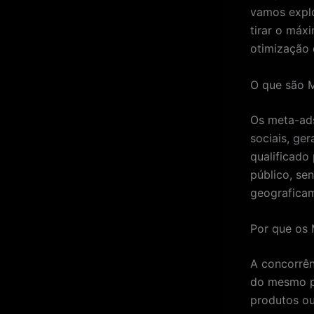
vamos expl
tirar o máx
otimização
O que são 
Os meta-ad
sociais, ge
qualificado
público, se
geograficam
Por que os 
A concorrên
do mesmo p
produtos ou