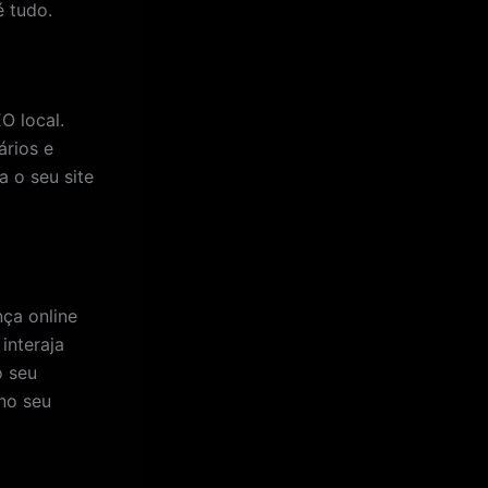
é tudo.
O local.
ários e
a o seu site
ça online
interaja
o seu
no seu