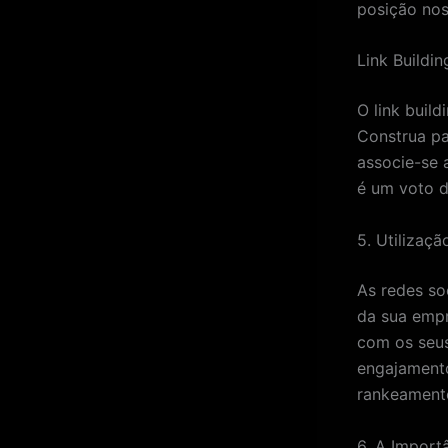
posição nos
Link Buildi
O link build
Construa pa
associe-se 
é um voto d
5. Utilizaçã
As redes so
da sua empr
com os seus
engajamento
rankeament
6. A Import