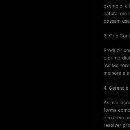
exemplo, a 
natural em 
possam usar
3. Crie Con
Produzir co
é primordia
“As Melhore
melhora a a
4. Gerencie
As avaliaçõ
forma como 
deixarem av
resolver pr