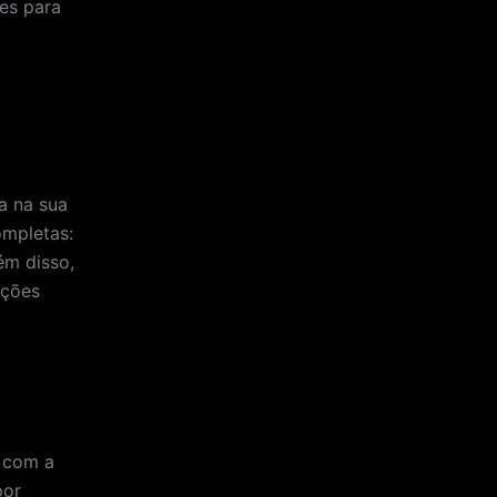
tes para
a na sua
ompletas:
ém disso,
ações
 com a
por