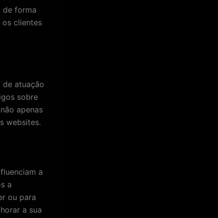
a de forma
 os clientes
a de atuação
igos sobre
o não apenas
s websites.
fluenciam a
os a
er ou para
horar a sua