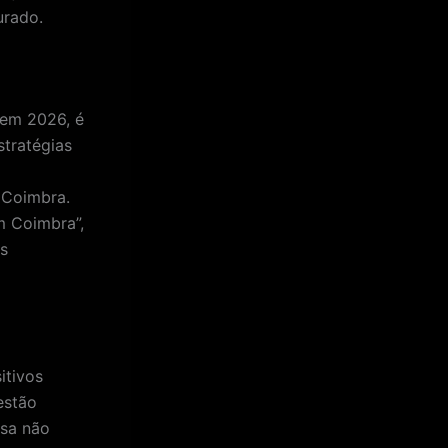
urado.
 em 2026, é
stratégias
 Coimbra.
m Coimbra”,
as
itivos
estão
esa não