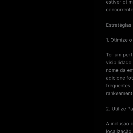
estiver oti
concorrente
Estratégias
1. Otimize 
Ter um perf
visibilidad
nome da emp
adicione fo
frequentes.
rankeament
2. Utilize 
A inclusão 
localização