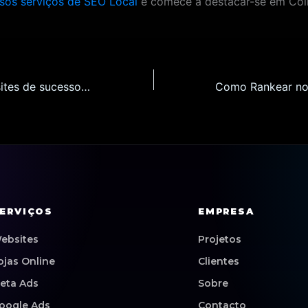
sos serviços de SEO Local
e comece a destacar-se em Coi
Como criar websites de sucesso em Coimbra: Dicas e Estratégias para 2026
ERVIÇOS
EMPRESA
ebsites
Projetos
ojas Online
Clientes
eta Ads
Sobre
oogle Ads
Contacto