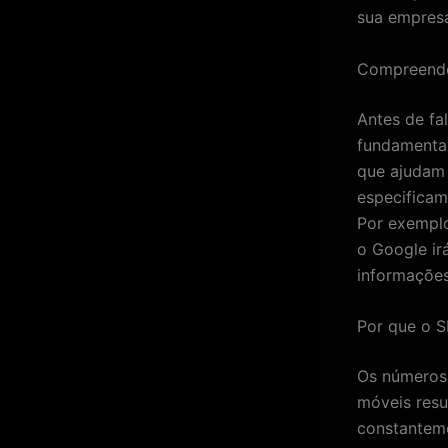
sua empresa
Compreende
Antes de fa
fundamental
que ajudam 
especificam
Por exemplo
o Google ir
informações
Por que o S
Os números 
móveis resu
constanteme