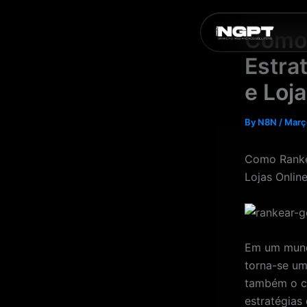
Skip
to
Como 
content
Estra
e Loj
By
N8N
/
Març
Como Ranke
Lojas Onlin
Em um mundo
torna-se um
também o cr
estratégias 