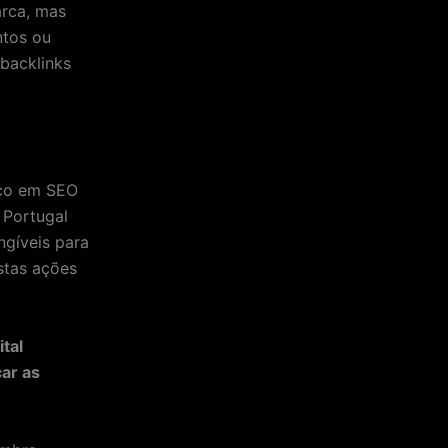
arca, mas
ntos ou
backlinks
oco em SEO
 Portugal
ngíveis para
stas ações
tal
ar as