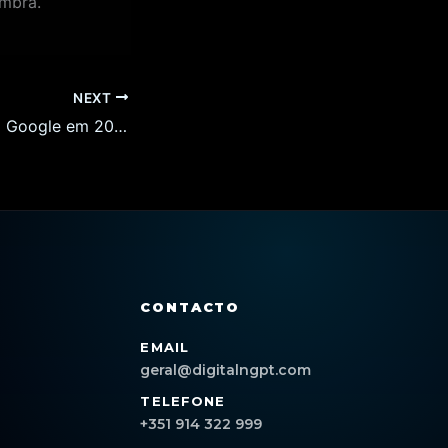
mbra.
NEXT
Como Rankear no Google em 2026: Estratégias de SEO Local para Websites e Lojas Online em Coimbra
CONTACTO
EMAIL
geral@digitalngpt.com
TELEFONE
+351 914 322 999