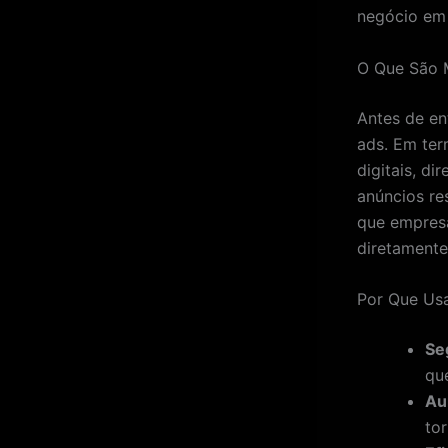
negócio em
O Que São 
Antes de en
ads. Em ter
digitais, di
anúncios re
que empresa
diretamente 
Por Que Us
Se
qu
Au
tor