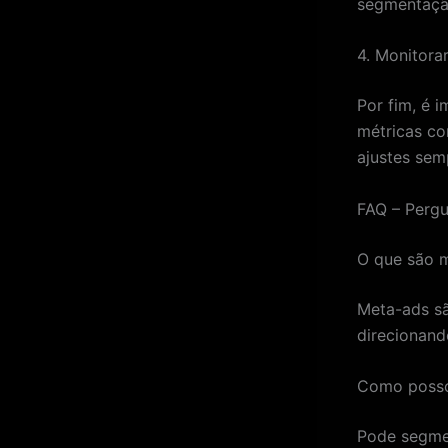
segmentação
4. Monitora
Por fim, é 
métricas co
ajustes sem
FAQ – Pergu
O que são 
Meta-ads sã
direcionand
Como posso
Pode segmen