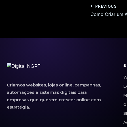
PREVIOUS
S
W
Criamos websites, lojas online, campanhas,
L
automações e sistemas digitais para
M
empresas que querem crescer online com
G
estratégia.
S
A