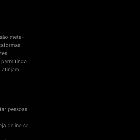
 são meta-
taformas
stes
 permitindo
 atinjam
tar pessoas
oja online se