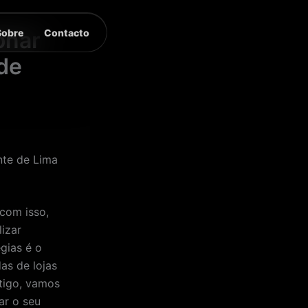
Sobre
Contacto
onar
de
nte de Lima
 com isso,
lizar
gias é o
as de lojas
tigo, vamos
ar o seu