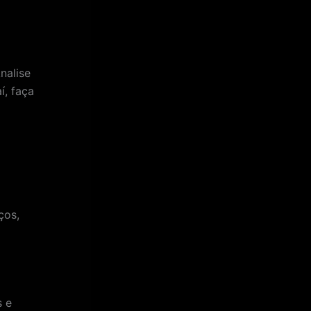
nalise
í, faça
ços,
s e