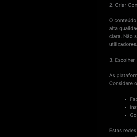
2. Criar Co
O conteúdo 
alta qualid
clara. Não 
utilizadores
3. Escolher
As platafor
Considere o
Fa
In
Go
Estas redes