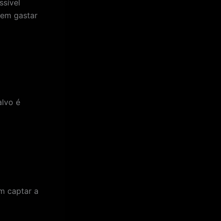
ssível
sem gastar
alvo é
m captar a