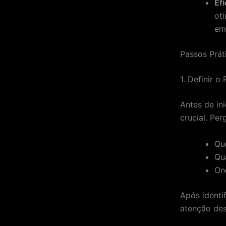
Ef
ot
em
Passos Prá
1. Definir o
Antes de in
crucial. Per
Qu
Qu
On
Após identi
atenção des