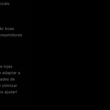
ocais.
ão boas
onsumidores
e lojas
e adaptar a
dades de
 otimizar
 ajudar!