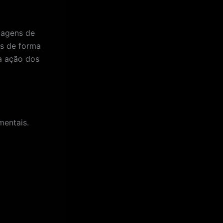
magens de
os de forma
a ação dos
mentais.