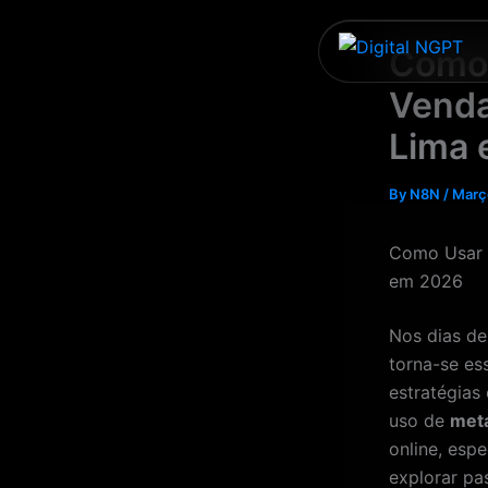
Skip
to
Como 
content
Venda
Lima
By
N8N
/
Març
Como Usar 
em 2026
Nos dias de
torna-se es
estratégias
uso de
met
online, esp
explorar pa