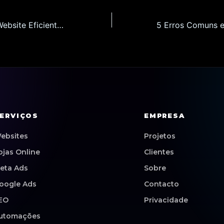
Como Criar um Website Eficiente para Negócios em Lisboa em 2026: Estrategias para Aumentar suas Vendas Online
ERVIÇOS
EMPRESA
ebsites
Projetos
ojas Online
Clientes
eta Ads
Sobre
oogle Ads
Contacto
EO
Privacidade
utomações