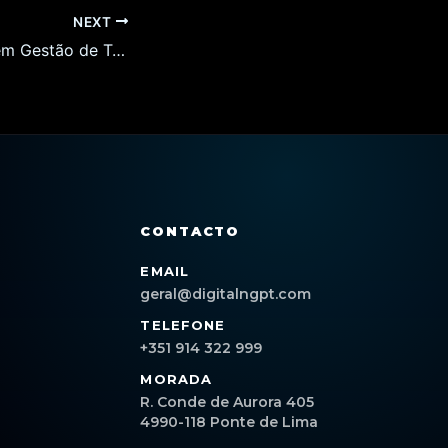
NEXT
5 Erros Comuns em Gestão de Tráfego em Viana do Castelo e Como Evitá-los em 2026
CONTACTO
EMAIL
geral@digitalngpt.com
TELEFONE
+351 914 322 999
MORADA
R. Conde de Aurora 405
4990-118 Ponte de Lima