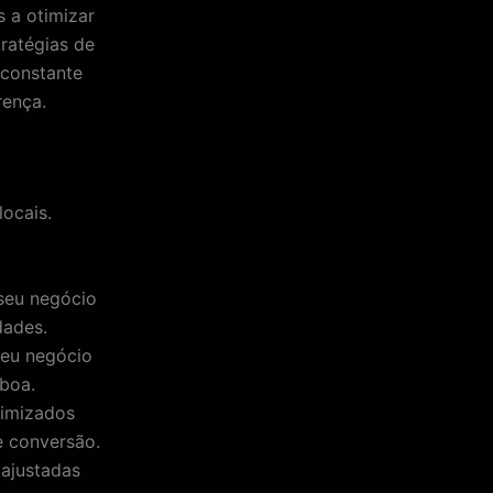
s a otimizar
tratégias de
 constante
rença.
locais.
 seu negócio
dades.
seu negócio
sboa.
timizados
e conversão.
ajustadas