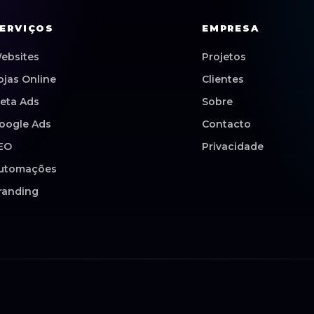
ERVIÇOS
EMPRESA
ebsites
Projetos
ojas Online
Clientes
eta Ads
Sobre
oogle Ads
Contacto
EO
Privacidade
utomações
randing