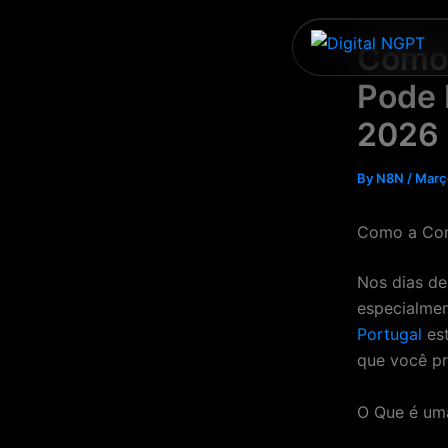
Skip
to
Como 
content
Pode 
2026
By
N8N
/
Març
Como a Cons
Nos dias de
especialmen
Portugal
est
que você pr
O Que é uma