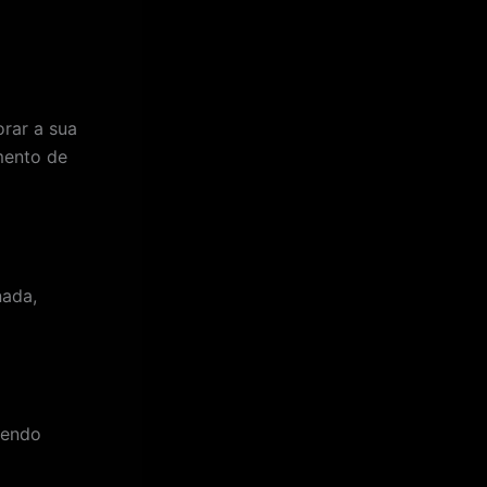
orar a sua
mento de
nada,
cendo