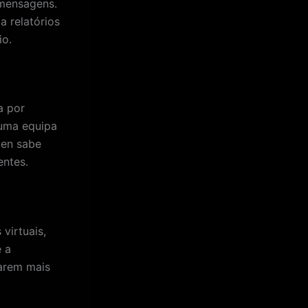
 mensagens.
 relatórios
io.
a por
 uma equipa
Gen sabe
entes.
virtuais,
e a
tarem mais