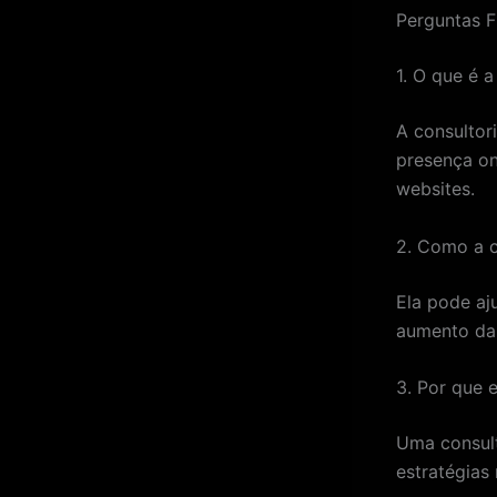
Perguntas F
1. O que é a
A consultor
presença on
websites.
2. Como a c
Ela pode aj
aumento da v
3. Por que 
Uma consult
estratégias