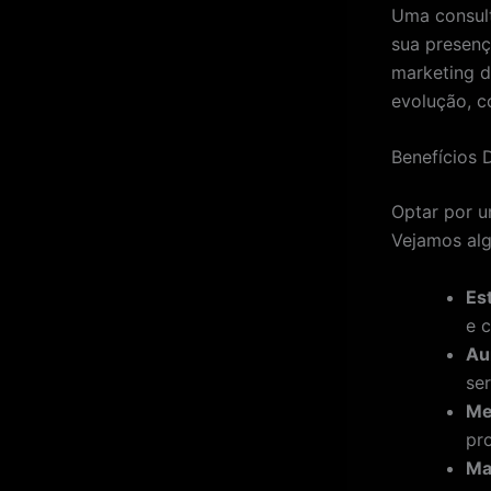
Uma consult
sua presença
marketing d
evolução, c
Benefícios 
Optar por u
Vejamos alg
Es
e 
Au
se
Me
pr
Ma