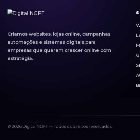
S
W
Criamos websites, lojas online, campanhas,
L
automações e sistemas digitais para
M
empresas que querem crescer online com
G
estratégia.
S
A
B
© 2026 Digital NGPT — Todos os direitos reservados