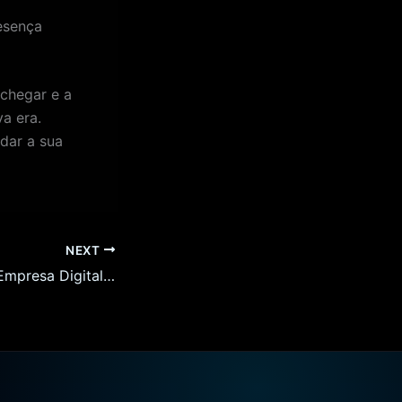
esença
 chegar e a
a era.
dar a sua
NEXT
Como Criar uma Empresa Digital de Sucesso em Valença em 2026: 5 Erros Comuns a Evitar