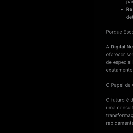
pa
Rel
de
Porque Esco
A
Digital N
oferecer se
de especial
exatamente 
O Papel da 
O futuro é 
uma consult
transformaç
rapidamente