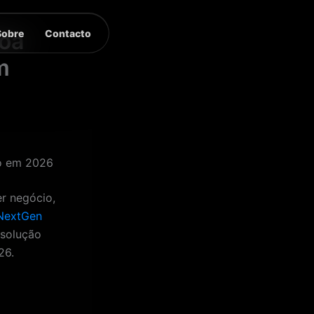
Sobre
Contacto
boa
m
io em 2026
er negócio,
 NextGen
 solução
26.