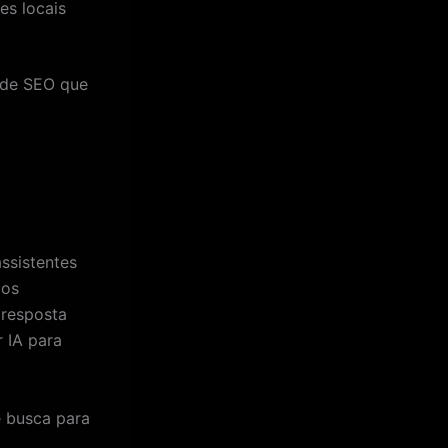
s locais
 de SEO que
ssistentes
 os
 resposta
r IA para
 busca para