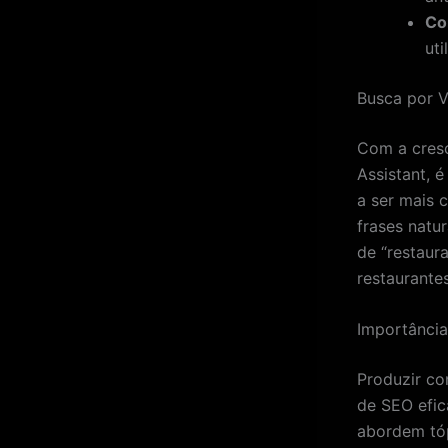
Co
uti
Busca por 
Com a cresc
Assistant, 
a ser mais 
frases natu
de “restaur
restaurante
Importânci
Produzir co
de SEO efic
abordem tóp