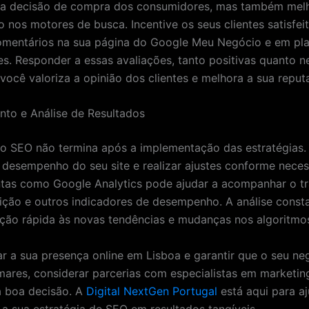
m a decisão de compra dos consumidores, mas também mel
o nos motores de busca. Incentive os seus clientes satisfei
omentários na sua página do Google Meu Negócio e em pl
es. Responder a essas avaliações, tanto positivas quanto n
você valoriza a opinião dos clientes e melhora a sua reput
to e Análise de Resultados
 o SEO não termina após a implementação das estratégias. 
 desempenho do seu site e realizar ajustes conforme neces
tas como Google Analytics pode ajudar a acompanhar o tr
eição e outros indicadores de desempenho. A análise const
ão rápida às novas tendências e mudanças nos algoritmo
ar a sua presença online em Lisboa e garantir que o seu ne
ares, considerar parcerias com especialistas em marketing
 boa decisão. A
Digital NextGen Portugal
está aqui para aj
 a sua estratégia de SEO em resultados tangíveis.