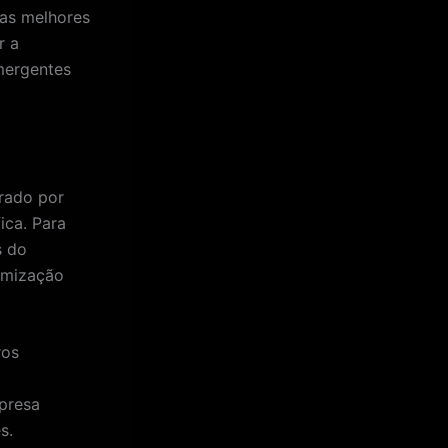
 as melhores
r a
emergentes
rado por
ica. Para
s do
imização
ros
presa
s.