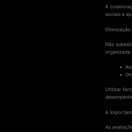
A colabora
sociais e a
Otimização
Não subesti
organizada 
As
Oti
Utilizar fe
desempenho 
A Importânc
As avaliaçõ