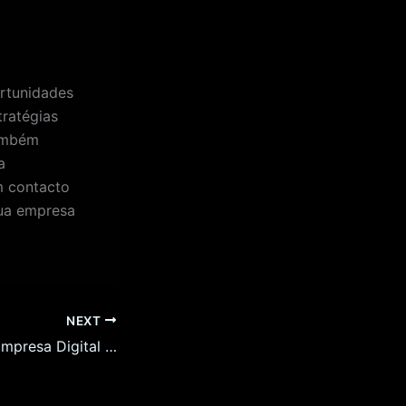
rtunidades
tratégias
também
a
m contacto
ua empresa
NEXT
Como Criar Sua Empresa Digital em Aveiro: Guia Completo para 2026