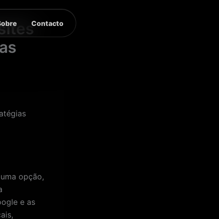
Sobre
Contacto
sites
ias
atégias
s uma opção,
a
oogle e as
ais,