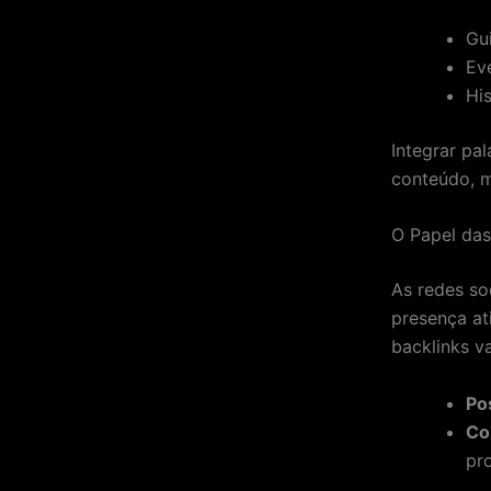
Gu
Eve
His
Integrar pa
conteúdo, m
O Papel das
As redes so
presença at
backlinks v
Po
Co
pro