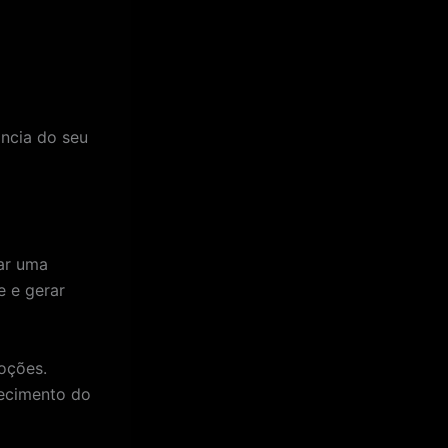
ância do seu
iar uma
e e gerar
oções.
ecimento do