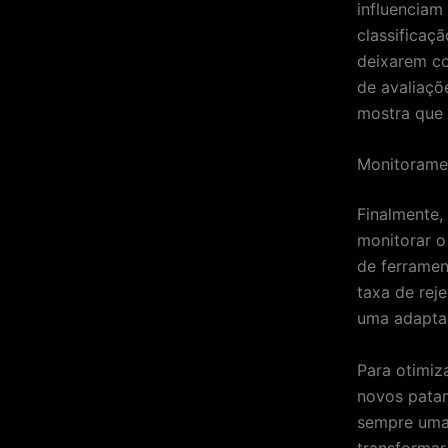
influencia
classificaçã
deixarem c
de avaliaçõ
mostra que 
Monitoramen
Finalmente,
monitorar o
de ferramen
taxa de rej
uma adaptaç
Para otimiz
novos patam
sempre uma
transformar