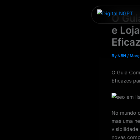
Skip
to
O Gui
content
e Loj
Efica
By
N8N
/
Març
O Guia Comp
Eficazes pa
No mundo di
mas uma nec
visibilidad
novas compo