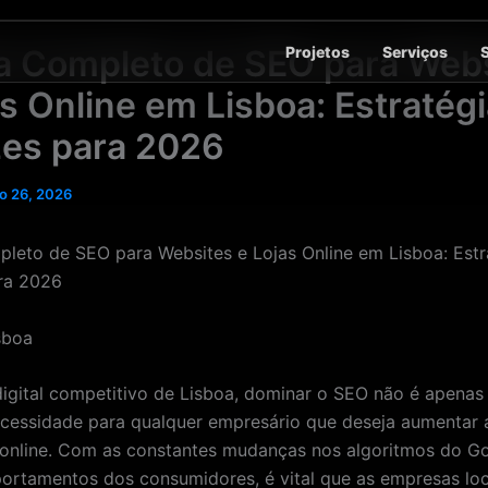
Projetos
Serviços
a Completo de SEO para Web
as Online em Lisboa: Estratég
zes para 2026
o 26, 2026
leto de SEO para Websites e Lojas Online em Lisboa: Estr
ra 2026
gital competitivo de Lisboa, dominar o SEO não é apena
essidade para qualquer empresário que deseja aumentar 
e online. Com as constantes mudanças nos algoritmos do G
rtamentos dos consumidores, é vital que as empresas loc