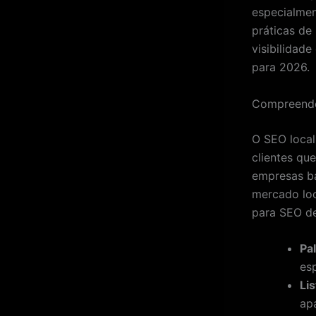
especialmen
práticas de 
visibilidad
para 2026.
Compreende
O SEO local
clientes qu
empresas ba
mercado loc
para SEO de
Pa
es
Li
ap