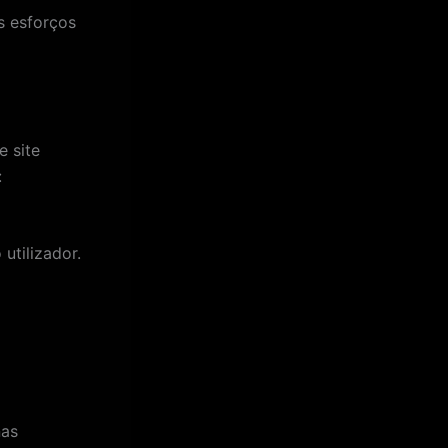
s esforços
e site
:
utilizador.
nas