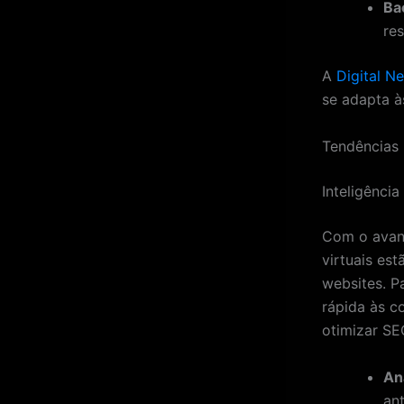
Bac
re
A
Digital N
se adapta à
Tendências
Inteligência
Com o avanç
virtuais es
websites. P
rápida às c
otimizar SEO
Aná
an