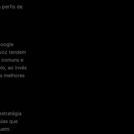
perfis de
Google
r voz tendem
s comuns e
lo, ao invés
os melhores
estratégia
uias que
luem: