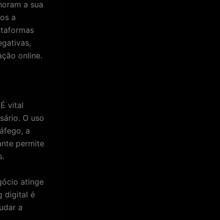
horam a sua
tos a
ataformas
egativas,
ação online.
É vital
sário. O uso
áfego, a
ante permite
s.
gócio atinge
 digital é
udar a