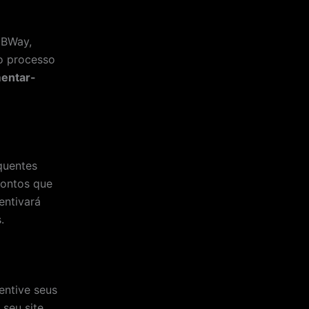
MBWay,
o processo
entar-
quentes
pontos que
entivará
.
entive seus
seu site.