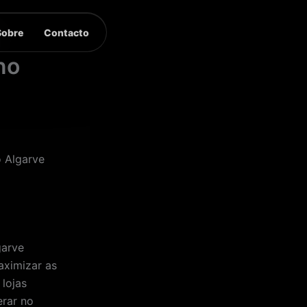
Sobre
Contacto
no
 Algarve
garve
aximizar as
lojas
rar no