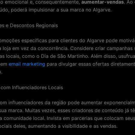
o emocional e, consequentemente,
aumentar-vendas
. Ao 
údo, poderá impulsionar a sua marca no Algarve.
es e Descontos Regionais
omoções específicas para clientes do Algarve pode motivá
a loja em vez da concorrência. Considere criar campanhas
vas locais, como o Dia de São Martinho. Além disso, usufru
a em
email marketing
para divulgar essas ofertas diretamen
o.
s com Influenciadores Locais
om influenciadores da região pode aumentar exponencial
sua marca. Muitas vezes, esses criadores de conteúdo já t
a comunidade local. Invista em parcerias que colocam seu
ociais deles, aumentando a visibilidade e as vendas.