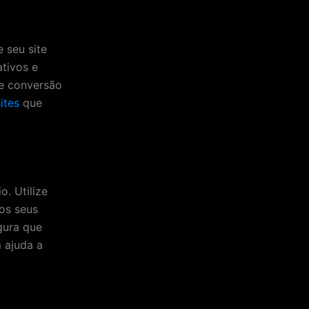
 seu site
ativos e
de conversão
ites
que
o. Utilize
dos seus
gura que
 ajuda a