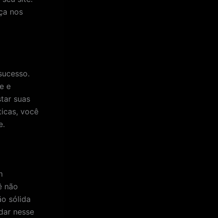
ça nos
sucesso.
e e
tar suas
icas, você
e.
m
ê não
o sólida
udar nesse