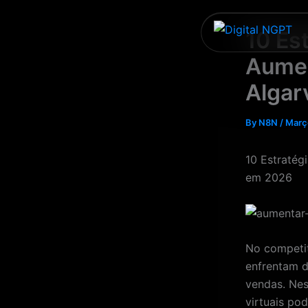
Skip
to
10 Es
content
Aumen
Algar
By
N8N
/
Març
10 Estratég
em 2026
No competit
enfrentam d
vendas. Nes
virtuais p