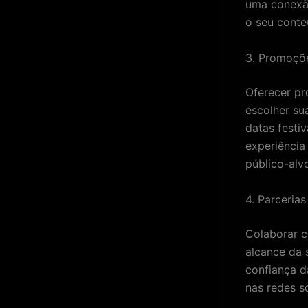
uma conexã
o seu conte
3. Promoçõ
Oferecer pr
escolher su
datas festi
experiênci
público-alv
4. Parceria
Colaborar c
alcance da 
confiança d
nas redes s