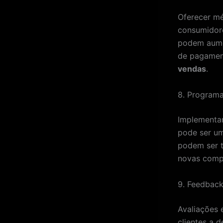
Oferecer mé
consumidore
podem aumen
de pagament
vendas
.
8. Programa
Implementar
pode ser um
podem ser t
novas compr
9. Feedback
Avaliações 
clientes a 