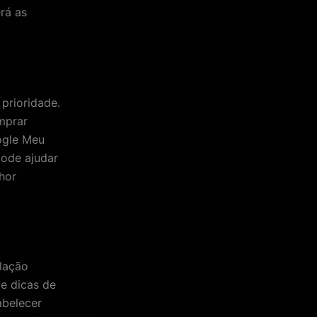
rá as
prioridade.
omprar
oogle Meu
pode ajudar
hor
lação
 e dicas de
abelecer