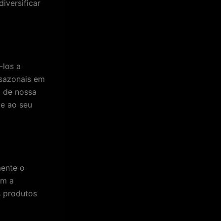
diversificar
-los a
 sazonais em
a de nossa
te ao seu
mente o
êm a
s produtos