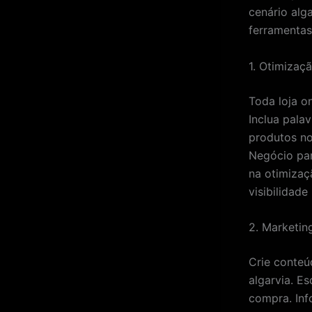
cenário alg
ferramentas
1. Otimizaç
Toda loja o
Inclua pala
produtos no
Negócio par
na otimizaç
visibilidade
2. Marketi
Crie conteú
algarvia. E
compra. Inf