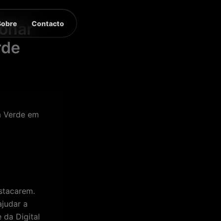
Sobre
Contacto
ionar
rde
la Verde em
stacarem.
ajudar a
 da Digital