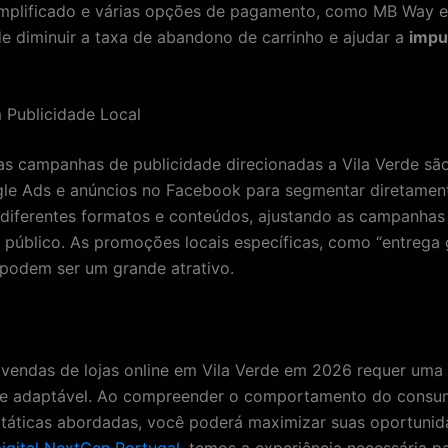
mplificado e várias opções de pagamento, como MB Way e
de diminuir a taxa de abandono de carrinho e ajudar a
impu
m Publicidade Local
 as campanhas de publicidade direcionadas a Vila Verde são
gle Ads e anúncios no Facebook para segmentar diretamen
e diferentes formatos e conteúdos, ajustando as campanha
 público. As promoções locais específicas, como “entrega 
, podem ser um grande atrativo.
 vendas de lojas online em Vila Verde em 2026 requer um
 e adaptável. Ao compreender o comportamento do consum
s táticas abordadas, você poderá maximizar suas oportuni
igital NextGen Portugal
, temos a experiência necessária p