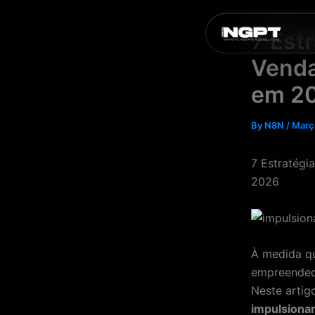
Skip
to
7 Est
content
Venda
em 2
By
N8N
/
Març
7 Estratégi
2026
À medida qu
empreendedo
Neste artig
impulsiona