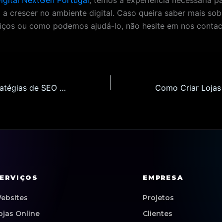
 a crescer no ambiente digital. Caso queira saber mais sob
iços ou como podemos ajudá-lo, não hesite em nos contac
As Melhores Estratégias de SEO para Websites e Lojas Online em Coimbra: Guia Completo para 2026
ERVIÇOS
EMPRESA
ebsites
Projetos
ojas Online
Clientes