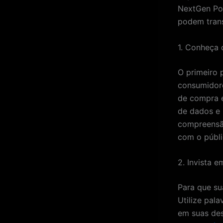
NextGen Por
podem trans
1. Conheça
O primeiro 
consumidore
de compra e
de dados e 
compreensão
com o públi
2. Invista 
Para que su
Utilize pal
em suas des