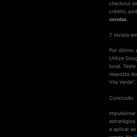
checkout si
crédito, po
vendas
.
7. Invista e
Por último,
Utilize Goo
local. Test
resposta do
Vila Verde”
Conclusão
Impulsionar
estratégica
e aplicar a
venda. Na
D