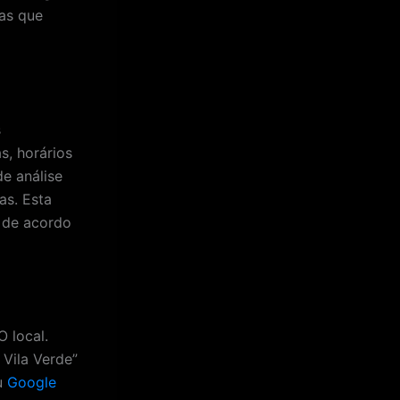
cas que
s
s, horários
de análise
as. Esta
 de acordo
O local.
 Vila Verde”
u
Google