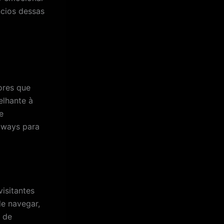
ncios dessas
dores que
lhante à
e
aways para
isitantes
de navegar,
 de