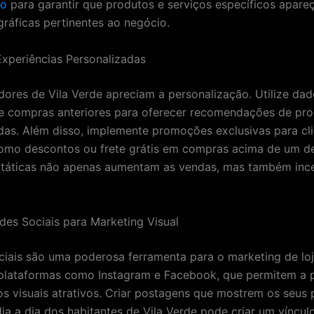
io
para garantir que produtos e serviços específicos apar
ráficas pertinentes ao negócio.
Experiências Personalizadas
ores de Vila Verde apreciam a personalização. Utilize da
e compras anteriores para oferecer recomendações de pr
das. Além disso, implemente promoções exclusivas para cl
omo descontos ou frete grátis em compras acima de um d
s táticas não apenas aumentam as vendas, mas também inc
edes Sociais para Marketing Visual
ciais são uma poderosa ferramenta para o marketing de loj
plataformas como Instagram e Facebook, que permitem a 
s visuais atrativos. Criar postagens que mostrem os seus
ia a dia dos habitantes de Vila Verde pode criar um víncu