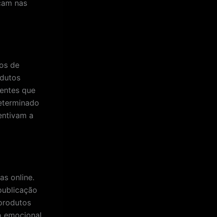
eçam nas
dos de
odutos
ientes que
eterminado
entivam a
as online.
publicação
 produtos
lo emocional