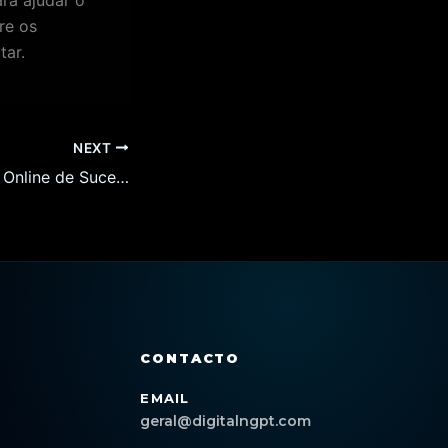
re os
tar.
NEXT
Como Criar Lojas Online de Sucesso em Valença: Dicas e Estratégias para 2026
CONTACTO
EMAIL
geral@digitalngpt.com