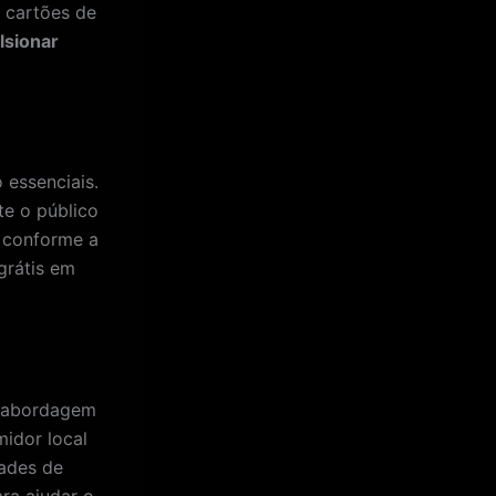
 cartões de
lsionar
 essenciais.
te o público
s conforme a
grátis em
a abordagem
idor local
dades de
ara ajudar o