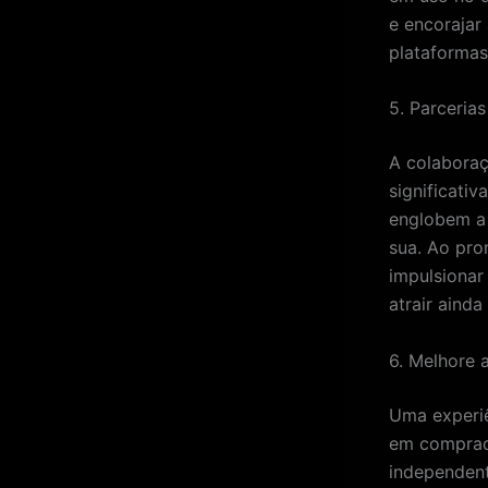
e encorajar
plataformas
5. Parceria
A colaboraç
significativ
englobem a
sua. Ao pro
impulsionar
atrair ainda
6. Melhore 
Uma experiê
em comprado
independent