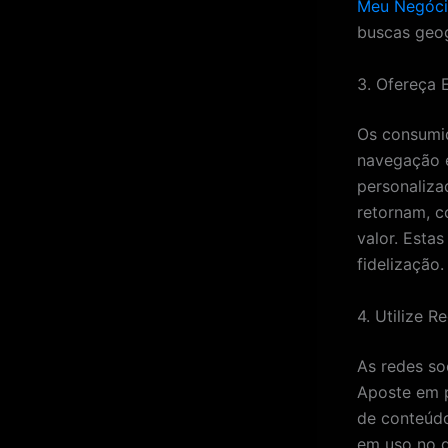
Meu Negóc
buscas geog
3. Ofereça 
Os consumid
navegação 
personaliza
retornam, c
valor. Esta
fidelização.
4. Utilize R
As redes so
Aposte em 
de conteúdo
em uso no d