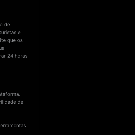
to de
uristas e
ite que os
ua
rar 24 horas
ataforma.
ilidade de
 ferramentas