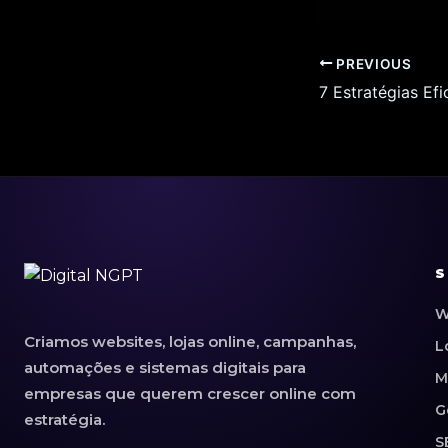
PREVIOUS
S
W
Criamos websites, lojas online, campanhas,
L
automações e sistemas digitais para
M
empresas que querem crescer online com
G
estratégia.
S