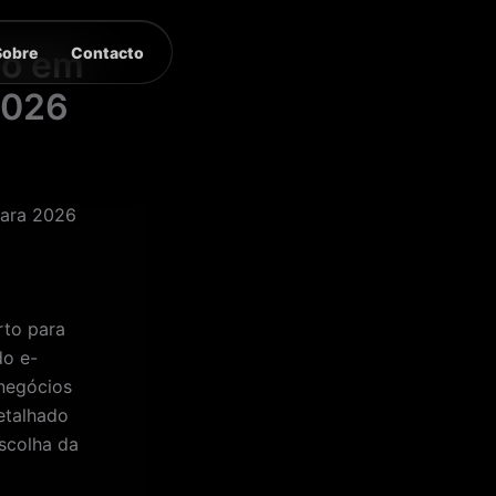
Sobre
Contacto
so em
2026
para 2026
rto para
do e-
negócios
etalhado
scolha da