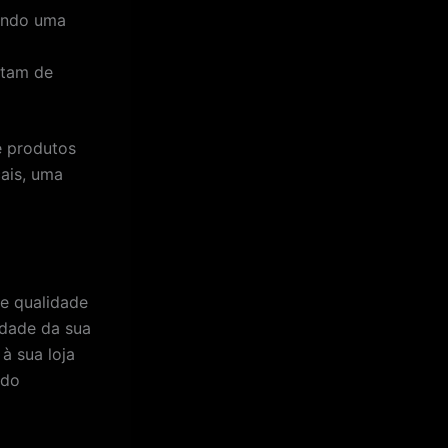
sendo uma
itam de
e produtos
cais, uma
de qualidade
idade da sua
à sua loja
 do