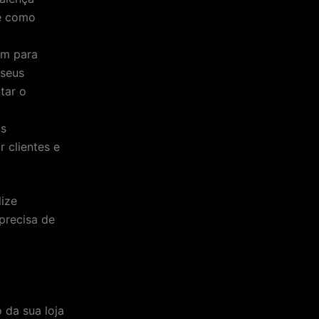
ve como
am para
 seus
tar o
os
 clientes e
lize
precisa de
 da sua loja