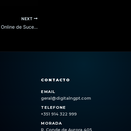
NEXT
Como Criar Lojas Online de Sucesso em Valença: Dicas e Estratégias para 2026
CONTACTO
EMAIL
geral@digitalngpt.com
TELEFONE
+351 914 322 999
MORADA
R. Conde de Aurora 405