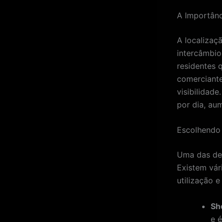
A Importânc
A localizaç
intercâmbio
residentes 
comerciante
visibilidad
por dia, au
Escolhendo 
Uma das dec
Existem vár
utilização 
Sh
e é