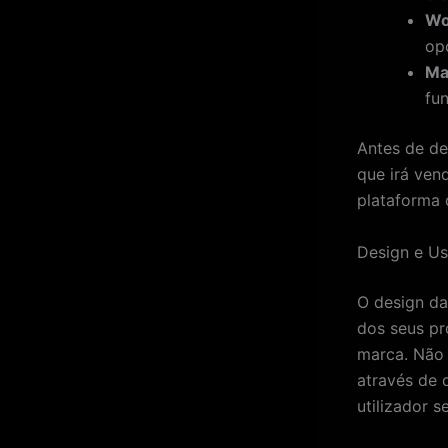
Wo
opç
Ma
fu
Antes de de
que irá ven
plataforma d
Design e Us
O design da 
dos seus pr
marca. Não 
através de 
utilizador 