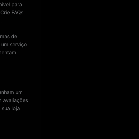
nível para
 Crie FAQs
.
amas de
r um serviço
umentam
penham um
m avaliações
 sua loja