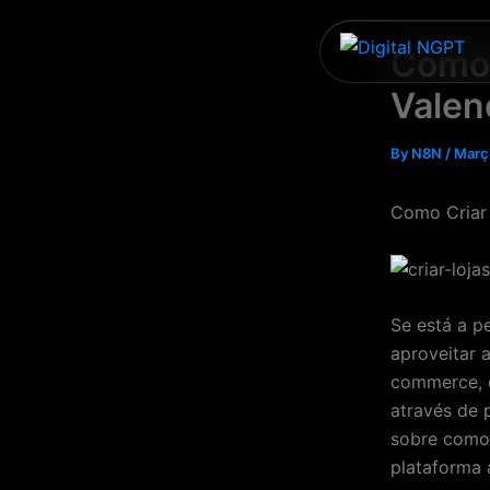
Skip
to
Como 
content
Valen
By
N8N
/
Març
Como Criar 
Se está a 
aproveitar 
commerce, 
através de 
sobre como 
plataforma 