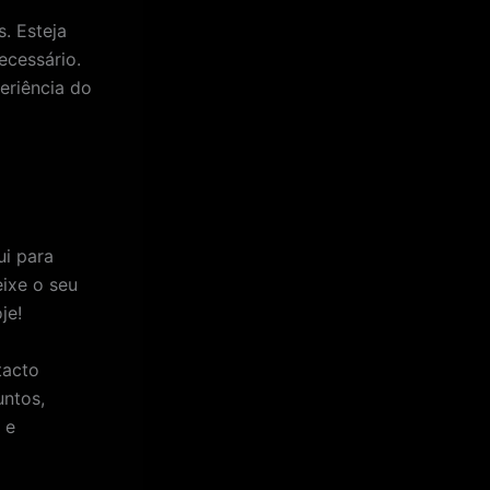
s. Esteja
ecessário.
eriência do
ui para
ixe o seu
je!
tacto
untos,
 e