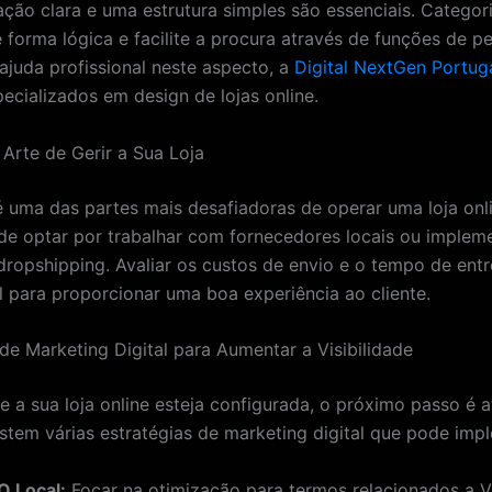
ão clara e uma estrutura simples são essenciais. Categor
 forma lógica e facilite a procura através de funções de pe
 ajuda profissional neste aspecto, a
Digital NextGen Portug
pecializados em design de lojas online.
 Arte de Gerir a Sua Loja
 é uma das partes mais desafiadoras de operar uma loja onl
de optar por trabalhar com fornecedores locais ou implem
dropshipping. Avaliar os custos de envio e o tempo de ent
 para proporcionar uma boa experiência ao cliente.
 de Marketing Digital para Aumentar a Visibilidade
 a sua loja online esteja configurada, o próximo passo é at
xistem várias estratégias de marketing digital que pode imp
O Local:
Focar na otimização para termos relacionados a V