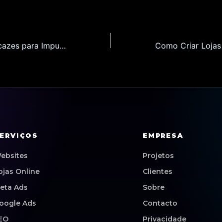
7 Estratégias Eficazes para Impulsionar Vendas de Lojas Online em Vila Verde em 2026
ERVIÇOS
EMPRESA
ebsites
Projetos
ojas Online
Clientes
eta Ads
Sobre
oogle Ads
Contacto
EO
Privacidade