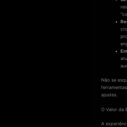
re
“co
Re
cr
pr
en
Em
at
au
Não se esqu
ferramentas
ajustes.
O Valor da 
A experiênc