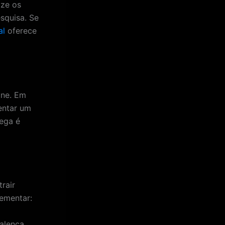
ize os
squisa. Se
al
oferece
ine. Em
entar um
rega é
rair
lementar:
alença