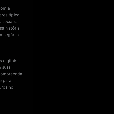
com a
res típica
sociais,
a história
um negócio.
 digitais
m suas
 compreenda
e para
uros no