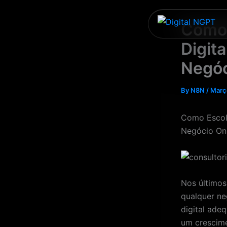
Skip
to
Como 
content
Digit
Negóc
By
N8N
/
Març
Como Escolh
Negócio On
Nos últimos
qualquer ne
digital adeq
um crescime