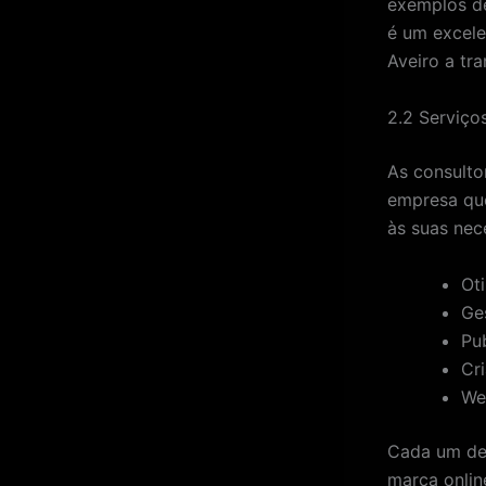
exemplos de
é um excele
Aveiro a tr
2.2 Serviço
As consulto
empresa que
às suas nece
Ot
Ge
Pu
Cr
We
Cada um des
marca onlin