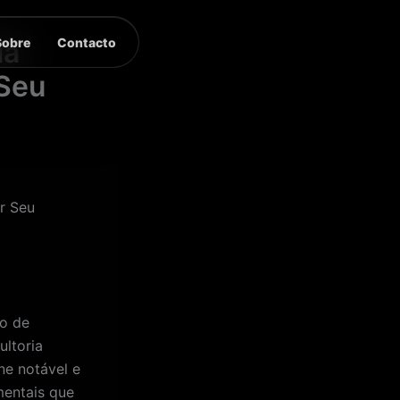
Sobre
Contacto
ia
 Seu
r Seu
so de
ultoria
ne notável e
mentais que