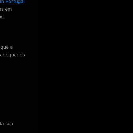
en Portugal
as em
ne.
 que a
s adequados
da sua