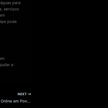
 águas para
, serviços
 em
uipe pode
 em
judar a
NEXT
Como Criar Lojas Online em Ponte de Lima: Um Guia Completo para 2026