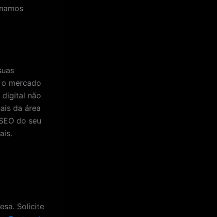
onamos
suas
e o mercado
digital não
ais da área
 SEO do seu
ais.
sa. Solicite