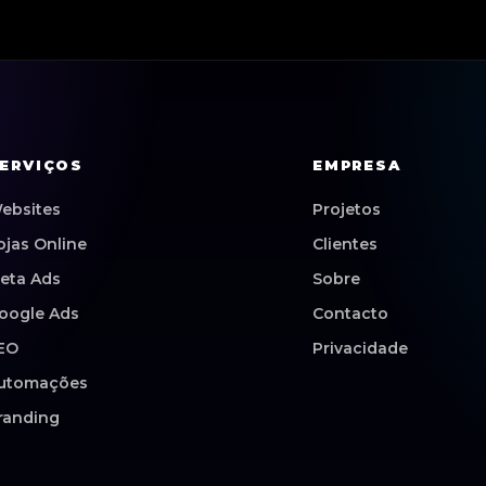
ERVIÇOS
EMPRESA
ebsites
Projetos
ojas Online
Clientes
eta Ads
Sobre
oogle Ads
Contacto
EO
Privacidade
utomações
randing