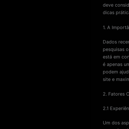
deve consid
dicas práti
1. A Import
Dados rece
pesquisas o
está em con
é apenas um
podem ajuda
site e maxi
2. Fatores C
2.1 Experiên
Um dos aspe